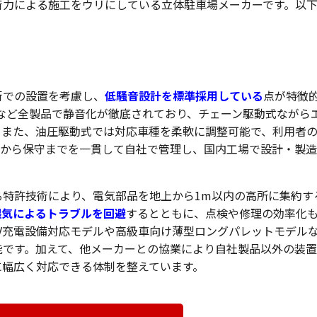
術力による施工をウリにしている立体駐車場メーカーです。以
ウリ
街での設置を考慮し、
低騒音設計を標準採用している
点が特徴
など全製品で静音化が徹底されており、チェーン駆動式ながら
。また、油圧駆動式では対応車種を柔軟に調整可能で、利用者
画から保守までを一貫して自社で管理し、国内工場で設計・製
る特許技術により、電気部品を地上から1m以内の高所に集約す
湿気によるトラブルを回避
するとともに、点検や修理の効率化
V充電設備対応モデルや高級車向け薄型ロングパレットモデル
能です。加えて、他メーカーとの協業により自社製品以外の装
に幅広く対応できる体制を整えています。