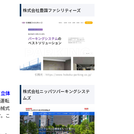
株式会社豊国ファシリティーズ
引用元：https://www.hokoku-parking.co.jp/
株式会社ニッパツパーキングシステ
・立体
ムズ
を運転
機械式
す。こ