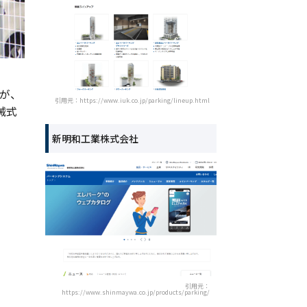
が、
引用元：https://www.iuk.co.jp/parking/lineup.html
械式
新明和工業株式会社
引用元：
https://www.shinmaywa.co.jp/products/parking/