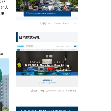
でパ
など大
車場
引用元：http://www.nhk-ps.co.jp/
日精株式会社
引用元：https://www.nissei.co.jp/parking