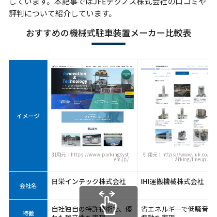
しています。本記事ではJFEテクノス株式会社の口コミや
評判について紹介しています。
おすすめの機械式駐車装置メーカー比較表
イメージ
引用元：https://www.parkingsyst
引用元：https://www.iuk.co.jp/
em.jp/
arking/lineup.htm
日栄インテック株式会社
IHI運搬機械株式会社
会社名
自社独自の特許技術で、優
省エネルギーで低騒音・
特徴