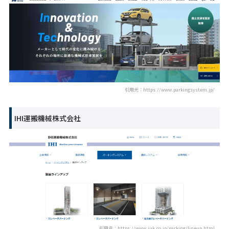
引用元：https://www.parkingsystem.jp/
IHI運搬機械株式会社
引用元：https://www.iuk.co.jp/parking/lineup.html